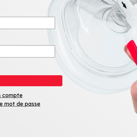
n compte
 le mot de passe