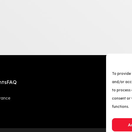
To provide 
nts
FAQ
and/or acce
to process 
rance
consent or
functions.
A