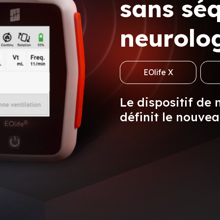
sans séq
neurolo
EOlife X
Le dispositif de 
définit le nouve